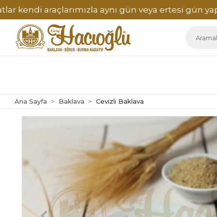
ndi araçlarımızla aynı gün veya ertesi gün yapılmakt
Ana Sayfa
Baklava
Cevizli Baklava