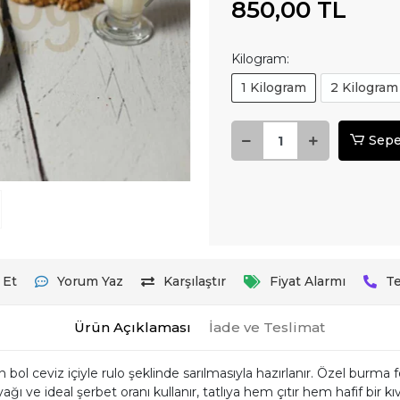
850,00 TL
Kilogram:
1 Kilogram
2 Kilogram
Sepe
 Et
Yorum Yaz
Karşılaştır
Fiyat Alarmı
Te
Ürün Açıklaması
İade ve Teslimat
 bol ceviz içiyle rulo şeklinde sarılmasıyla hazırlanır. Özel burma
ı ve ideal şerbet oranı kullanır, tatlıya hem çıtır hem hafif bir kı