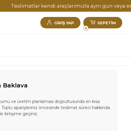
slimatlar kendi araçlarımızla aynı gün veya ertesi g
GİRİŞ YAP
SEPETİM
0
a Baklava
durumu ve üretim planlaması doğrultusunda en kısa
 Toplu siparişleriniz öncesinde teslimat süreci hakkında
le iletişime geçiniz.