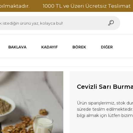
adır.
1000 TL ve Üzeri Ücretsiz Teslimat
Te
BAKLAVA
KADAYIF
BÖREK
DIĞER
Cevizli Sarı Burm
Ürün siparişlerimiz, stok 
sürede teslim edilmektedir.
bilgi almak için lütfen bizim