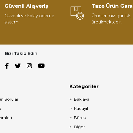
Güvenli Alışveriş
Taze Ürün Gara
Güvenli ve kolay ödeme
Ürünlerimiz günlük
sistemi
üretilmektedir.
Bizi Takip Edin
Kategoriler
an Sorular
Baklava
p
Kadayıf
rimleri
Börek
Diğer