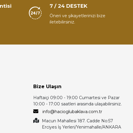
ntisi
7 / 24 DESTEK
Öneri ve şikayetlerinizi bize
iletebilirsiniz.
Bize Ulaşın
Haftaiçi 09:00 - 19:00 Cumartesi ve Pazar
10:00 - 17:00 saatleri arasında ulaşabilirsiniz.
info@hacioglubaklava.com.tr
Macun Mahallesi 187. Cadde No:57
Erciyes İş Yerleri/Yenimahalle/ANKARA